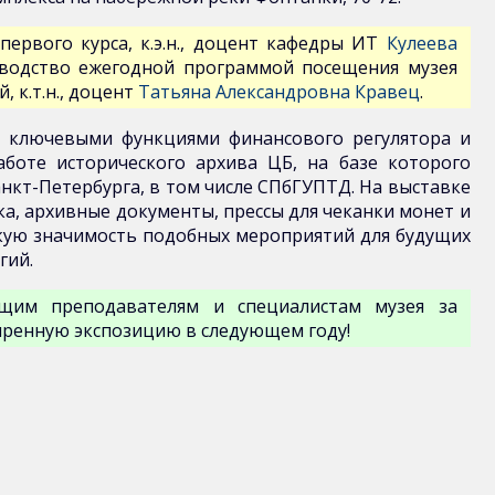
ервого курса, к.э.н., доцент кафедры ИТ
Кулеева
оводство ежегодной программой посещения музея
 к.т.н., доцент
Татьяна Александровна Кравец
.
с ключевыми функциями финансового регулятора и
боте исторического архива ЦБ, на базе которого
нкт-Петербурга, в том числе СПбГУПТД. На выставке
ка, архивные документы, прессы для чеканки монет и
скую значимость подобных мероприятий для будущих
гий.
щим преподавателям и специалистам музея за
иренную экспозицию в следующем году!