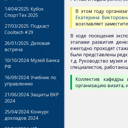
издания
14/04/2025: Кубок
В этом году организа
СпортТех 2025
Научная
Екатерина Викторовн
возглавляет заместит
работа
27/03/2025: Подкаст
Cooltech #29
В ходе посещения эксп
этапами развития дене
26/01/2025: Деловая
ежегодно проходят стаж
встреча
были представлены редки
10/10/2024: Музей Банка
т.д. Руководство музея
РФ
специалистов, работающ
16/09/2024: Учебник по
Коллектив кафедры 
управлению
организацию визита, 
21/06/2024: Защиты ВКР
2024
25/04/2024: Конкурс
докладов 2024