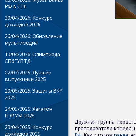
РФ в СПб
Регламентирующие
30/04/2026: Конкурс
докладов 2026
документы
26/04/2026: Обновление
мультимедиа
Направления
обучения
10/04/2026: Олимпиада
СПбГУПТД
Документы
02/07/2025: Лучшие
выпускники 2025
для
самостоятельной
20/06/2025: Защиты ВКР
2025
работы
24/05/2025: Хакатон
FOR:УМ 2025
Учебно-
Дружная группа первог
методические
23/04/2025: Конкурс
преподаватели кафедры
докладов 2025
РФ
. Как и годом
ранее
, 