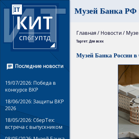
Музей Банка РФ
Главная
Главная / Новости / Муз
Таргет: Для всех
Новости
Музей Банка России в
Контакты
Последние новости

История
19/07/2026: Победа в
конкурсе ВКР
кафедры
18/06/2026: Защиты ВКР
2026
Учебные
классы
18/05/2026: СберТех:
встреча с выпускником
Преподаватели
08/05/2026: Музей Банка