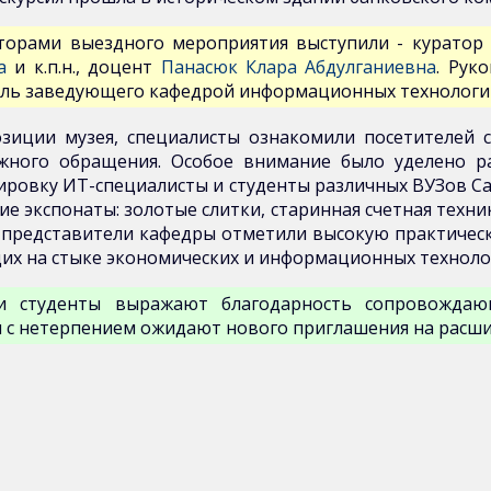
торами выездного мероприятия выступили - куратор п
а
и к.п.н., доцент
Панасюк Клара Абдулганиевна
. Рук
ель заведующего кафедрой информационных технологий,
озиции музея, специалисты ознакомили посетителей 
жного обращения. Особое внимание было уделено ра
ировку ИТ-специалисты и студенты различных ВУЗов Са
е экспонаты: золотые слитки, старинная счетная техни
 и представители кафедры отметили высокую практиче
их на стыке экономических и информационных техноло
и студенты выражают благодарность сопровождаю
и с нетерпением ожидают нового приглашения на расш