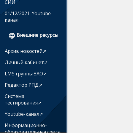
СИИ
01/12/2021: Youtube-
канал
Внешние ресурсы

Архив новостей➚
Личный кабинет➚
LMS группы ЗАО➚
Редактор РПД➚
Система
тестирования➚
Youtube-канал➚
Информационно-
образовательная среда