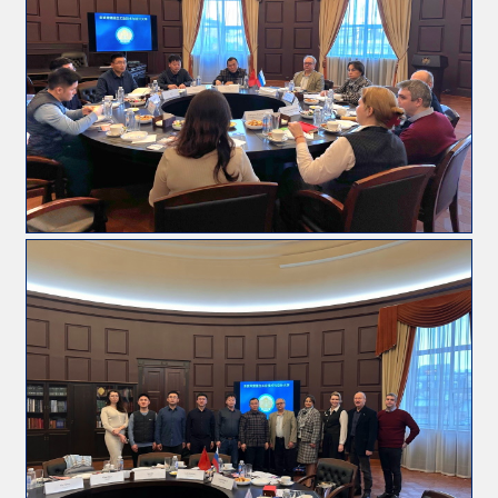
Регламентирующие
документы
Направления
обучения
Документы
для
самостоятельной
работы
Учебно-
методические