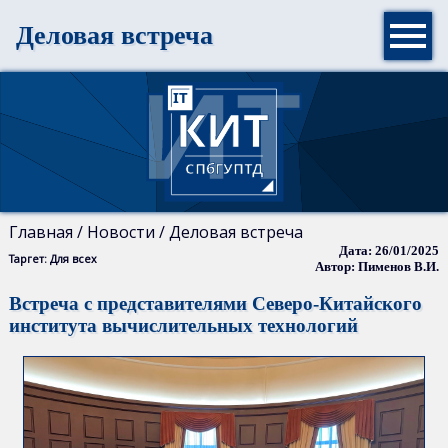

Деловая встреча
Главная
Новости
Контакты
Главная / Новости / Деловая встреча
Дата: 26/01/2025
История
Таргет: Для всех
Автор: Пименов В.И.
кафедры
Встреча с представителями Северо-Китайского
института вычислительных технологий
Учебные
классы
Преподаватели