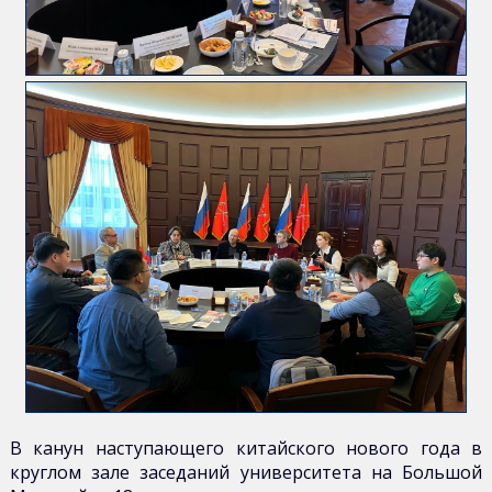
издания
Научная
работа
В канун наступающего китайского нового года в
круглом зале заседаний университета на Большой