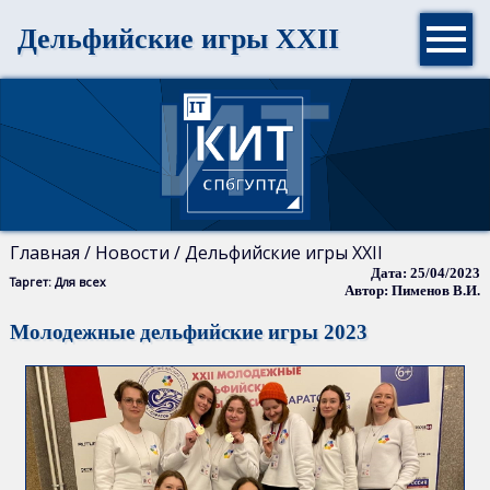

Дельфийские игры XXII
Главная
Новости
Контакты
Главная / Новости / Дельфийские игры XXII
Дата: 25/04/2023
История
Таргет: Для всех
Автор: Пименов В.И.
кафедры
Молодежные дельфийские игры 2023
Учебные
классы
Преподаватели