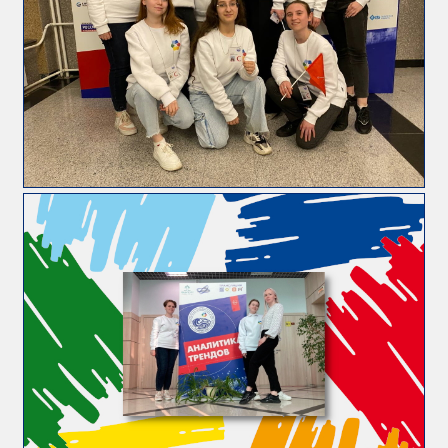
Регламентирующие
документы
Направления
обучения
Документы
для
самостоятельной
работы
Учебно-
методические