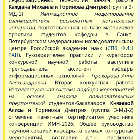
информационных технологий заняля работа
Каждана Михаила
и
Горинова Дмитрия
(группа 3-
МД-2)
Имитационное моделирование
взаимодействия беспилотных летательных
аппаратов
, подготовленная на базе материалов
практики студентов кафедры в Санкт-
Петербургском Федеральном исследовательском
центре Российской академии наук (
СПб ФИЦ
РАН
). Руководителем практики и куратором
конкурсной научной работы выступила
преподаватель, ассистент кафедры
информационных технологий -
Прохорова Анна
Александровна
. Вторая конкурсная работа
Интеллектуальная система подбора мероприятий
на основе анализа пользовательских
предпочтений
студентов-бакалавров
Князевой
Алисы
и Горинова Дмитрия (группа 3-МД-2)
отмечена памятным сертификатом участника
конференции ИМН-2026. Общее руководство
научной секцией кафедры, в рамках конкурсных
мероприятий, возглавил д.т.н., профессор