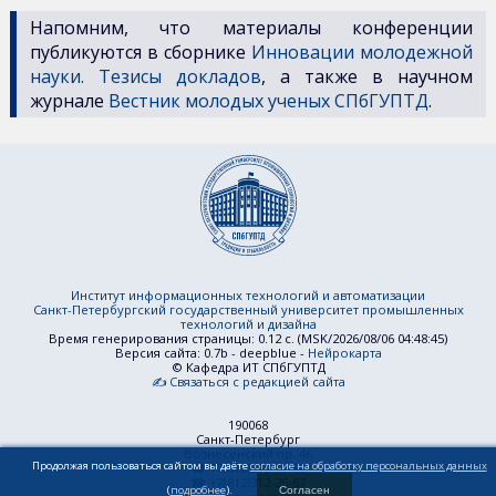
Напомним, что материалы конференции
публикуются в сборнике
Инновации молодежной
науки. Тезисы докладов
, а также в научном
журнале
Вестник молодых ученых СПбГУПТД
.
Институт информационных технологий и автоматизации
Санкт-Петербургский государственный университет промышленных
технологий и дизайна
Время генерирования страницы: 0.12 c. (MSK/2026/08/06 04:48:45)
Версия сайта: 0.7b - deepblue -
Нейрокарта
© Кафедра ИТ СПбГУПТД
✍ Связаться с редакцией сайта
190068
Санкт-Петербург
Вознесенский пр. 46
Продолжая пользоваться сайтом вы даёте
согласие на обработку персональных данных
☎ +7(812)310-17-88
☎ +7(812)312-25-67
(
подробнее
).
Согласен