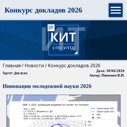

Конкурс докладов 2026
Главная
Новости
Контакты
Главная / Новости / Конкурс докладов 2026
Дата: 30/04/2026
История
Таргет: Для всех
Автор: Пименов В.И.
кафедры
Инновации молодежной науки 2026
Учебные
классы
Преподаватели