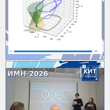
Регламентирующие
документы
Направления
обучения
Документы
для
самостоятельной
работы
Учебно-
методические