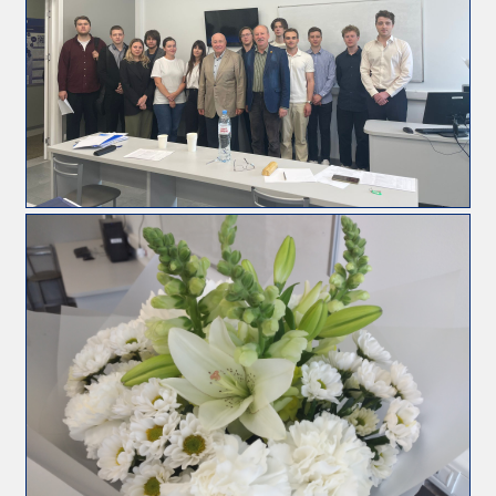
Регламентирующие
документы
Направления
обучения
Документы
для
самостоятельной
работы
Учебно-
методические